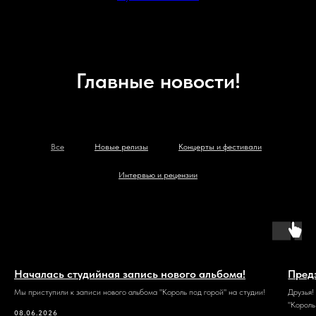
Главные новости!
Все
Новые релизы
Концерты и фестивали
Интервью и рецензии
Началась студийная запись нового альбома!
Пред
Мы приступили к записи нового альбома "Король под горой" на студии!
Друзья!
"Король
08.06.2026